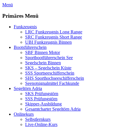
Zum
Menü
Inhalt
springen
Primäres Menü
Funkzeugnis
LRC Funkzeugnis Long Range
SRC Funkzeugnis Short Range
UBI Funkzeugnis Binnen
Bootsführerschein
SBF Binnen Motor
Sportbootführerschein See
Segelschein Binnen
SKS – Segelschein Küste
SSS Sportseeschifferschein
SHS Sporthochseeschifferschein
Seenotsignalmittel Fachkunde
Segeltörn Adria
SKS Prüfungstörn
SSS Prüfungstörn
Skipper-Ausbildung
Gesamtcharter Segeltörn Adria
Onlinekurs
Selbstlernkurs
Live-Online-Kurs