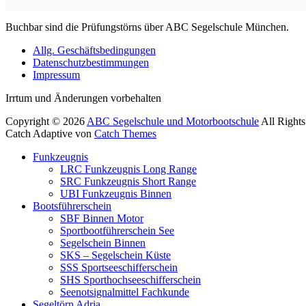
Buchbar sind die Prüfungstörns über ABC Segelschule München.
Allg. Geschäftsbedingungen
Datenschutzbestimmungen
Impressum
Facebook
E-
YouTube
Instagram
Irrtum und Änderungen vorbehalten
Mail
Copyright © 2026
ABC Segelschule und Motorbootschule
All Right
Catch Adaptive von
Catch Themes
Nach
Funkzeugnis
oben
LRC Funkzeugnis Long Range
scrollen
SRC Funkzeugnis Short Range
UBI Funkzeugnis Binnen
Bootsführerschein
SBF Binnen Motor
Sportbootführerschein See
Segelschein Binnen
SKS – Segelschein Küste
SSS Sportseeschifferschein
SHS Sporthochseeschifferschein
Seenotsignalmittel Fachkunde
Segeltörn Adria