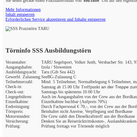
Sie sehen gerade einen Platzhalterinhalt von
YouTube
. Um auf den eigentli
Mehr Informationen
Inhalt entsperren
Erforderlichen Service akzeptieren und Inhalte entsperren
Törninfo SSS Ausbildungstörn
Veranstalter:
TARU Segelsport, Volker Justh, Versbacher Str. 143,
Ausgangshafen:
Izola / Slowenien
Ausbildungsyacht:
Taru (Gib Sea 442)
Gewerbl. Zulassung:
SeeBG-Zulassung C
Teilnehmerzahl:
Mind. 5 Teilnehmer, Normalbelegung 6 Teilnehmer, m
Check-in:
an der Treppe zum
Samstag ab 15.00 Uhr Treffpunkt
Check-out:
Samstags bis spätestens 10.00 Uhr
Liegegebühren:
Auch im Ausgangshafen von der Crew aus der Bordkass
Einzelkabine:
Einzelkabine buchbar (Aufpreis 70%)
Endreinigung:
Durch Fachpersonal € 70,-, von der Crew aus der Bord
Törnpreis:
Beinhaltet nicht Anreise, Verpflegung und Bordkasse
Motorstunden:
Die Crew zahlt den Dieselkraftstoff aus der Bordkasse
Versicherung:
Denken Sie an Reiserücktrittskosten-, Auslandskranke
Prüfung:
Prüfung freitags vor Törnende möglich