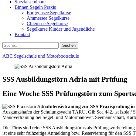
Spezialseminare
Binnen Segeln Praxis
Forggensee Segelkurse
Ammersee Segelkurse
Chiemsee Segelkurse
Segelkurse Kinder und Jugendliche
Kontakt
Suchen
Suchen
nach:
ABC Segelschule und Motorbootschule
SSS Ausbildungstörn Adria mit Prüfung
Eine Woche SSS Prüfungstörn zum Sportse
Intensivtraining zur SSS Praxisprüfung in
Ausgangshafen der Schulungsyacht TARU, Gib Sea 442, ist Izola / Slow
Manövertraining bei Segel- und Motormanöver. Seemannschaft, Kartena
Die Törns sind reine SSS Ausbildungstörns als Prüfungsvorbereitung
ist eine sehr frühzeitige Anmeldung bzw. Reservierung für den SSS Tö