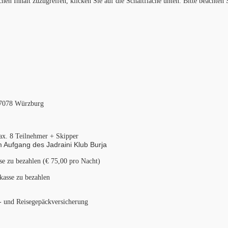
chen Inhalt zuzugreifen, klicken Sie auf die Schaltfläche unten. Bitte beachten
 97078 Würzburg
ax. 8 Teilnehmer + Skipper
 Aufgang des Jadraini Klub Burja
e zu bezahlen (€ 75,00 pro Nacht)
kasse zu bezahlen
n- und Reisegepäckversicherung