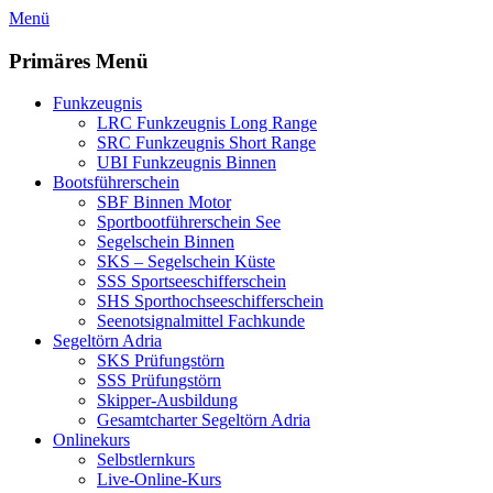
Zum
Menü
Inhalt
springen
Primäres Menü
Funkzeugnis
LRC Funkzeugnis Long Range
SRC Funkzeugnis Short Range
UBI Funkzeugnis Binnen
Bootsführerschein
SBF Binnen Motor
Sportbootführerschein See
Segelschein Binnen
SKS – Segelschein Küste
SSS Sportseeschifferschein
SHS Sporthochseeschifferschein
Seenotsignalmittel Fachkunde
Segeltörn Adria
SKS Prüfungstörn
SSS Prüfungstörn
Skipper-Ausbildung
Gesamtcharter Segeltörn Adria
Onlinekurs
Selbstlernkurs
Live-Online-Kurs