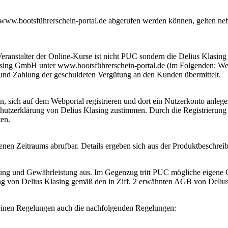
 www.bootsführerschein-portal.de abgerufen werden können, gelten neb
eranstalter der Online-Kurse ist nicht PUC sondern die Delius Klasin
asing GmbH unter www.bootsführerschein-portal.de (im Folgenden: Web
und Zahlung der geschuldeten Vergütung an den Kunden übermittelt.
 sich auf dem Webportal registrieren und dort ein Nutzerkonto anle
tzerklärung von Delius Klasing zustimmen. Durch die Registrierung
en.
enen Zeitraums abrufbar. Details ergeben sich aus der Produktbeschrei
ftung und Gewährleistung aus. Im Gegenzug tritt PUC mögliche eigene
tung von Delius Klasing gemäß den in Ziff. 2 erwähnten AGB von Deliu
meinen Regelungen auch die nachfolgenden Regelungen: