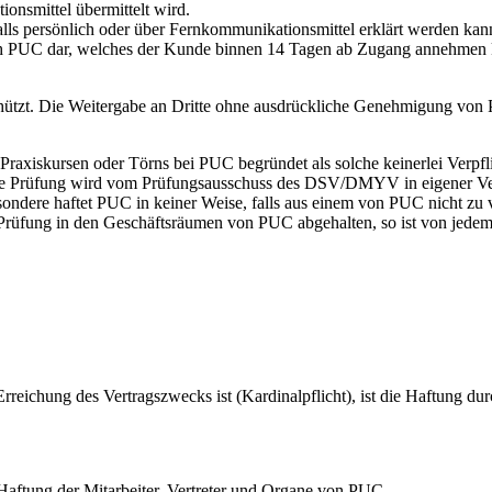
onsmittel übermittelt wird.
ls persönlich oder über Fernkommunikationsmittel erklärt werden ka
urch PUC dar, welches der Kunde binnen 14 Tagen ab Zugang annehmen
tzt. Die Weitergabe an Dritte ohne ausdrückliche Genehmigung von PU
Praxiskursen oder Törns bei PUC begründet als solche keinerlei Verp
 Prüfung wird vom Prüfungsausschuss des DSV/DMYV in eigener Ve
sondere haftet PUC in keiner Weise, falls aus einem von PUC nicht zu v
 Prüfung in den Geschäftsräumen von PUC abgehalten, so ist von jede
die Erreichung des Vertragszwecks ist (Kardinalpflicht), ist die Haftun
Haftung der Mitarbeiter, Vertreter und Organe von PUC.