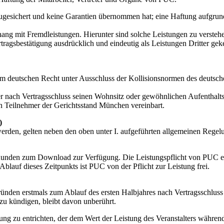
zugesichert und keine Garantien übernommen hat; eine Haftung aufgrun
g mit Fremdleistungen. Hierunter sind solche Leistungen zu verstehe
ragsbestätigung ausdrücklich und eindeutig als Leistungen Dritter gek
m deutschen Recht unter Ausschluss der Kollisionsnormen des deutsche
mer nach Vertragsschluss seinen Wohnsitz oder gewöhnlichen Aufenthalts
 Teilnehmer der Gerichtsstand München vereinbart.
)
erden, gelten neben den oben unter I. aufgeführten allgemeinen Rege
Kunden zum Download zur Verfügung. Die Leistungspflicht von PUC er
auf dieses Zeitpunkts ist PUC von der Pflicht zur Leistung frei.
nden erstmals zum Ablauf des ersten Halbjahres nach Vertragsschluss
zu kündigen, bleibt davon unberührt.
ng zu entrichten, der dem Wert der Leistung des Veranstalters während 