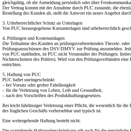
gleichgültig, ob die Anmeldung persönlich oder über Fernkommunikati
Der Vertrag kommt mit der Annahme durch PUC zustande, die ebenfal
Bestellung des Kunden ab, stellt die Antwort ein neues Angebot d
3. Urheberrechtlicher Schutz an Unterlagen
Von PUC herausgegebene Kursunterlagen sind urheberrechtlich geschü
4. Prüfungen und Kostenumlagen
Die Teilnahme des Kunden an prüfungsvorbereitenden Theorie- oder 
Prüfungsausschüssen des DSV/DMYV zur Prüfung anzumelden. Jede
von PUC stattfinden, ist PUC nicht Veranstalter der Prüfungen. Insbe
Nichterscheinen des Prüfers). Wird von den Prüfungsverbänden eine
entrichten.
5. Haftung von PUC
PUC haftet uneingeschränkt
– bei Vorsatz oder grober Fahrlässigkeit
– für die Verletzung von Leben, Leib und Gesundheit,
– nach den Vorschriften des Produkthaftungsgesetzes.
Bei leicht fahrlässiger Verletzung einer Pflicht, die wesentlich für 
des fraglichen Geschäfts vorhersehbar und typisch ist.
Eine weitergehende Haftung besteht nicht.
Die vorstehende Haftungsbeschränkung gilt auch für die persönliche 