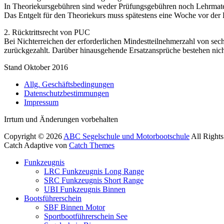
In Theoriekursgebühren sind weder Prüfungsgebühren noch Lehrmateri
Das Entgelt für den Theoriekurs muss spätestens eine Woche vor der
2. Rücktrittsrecht von PUC
Bei Nichterreichen der erforderlichen Mindestteilnehmerzahl von se
zurückgezahlt. Darüber hinausgehende Ersatzansprüche bestehen nicht
Stand Oktober 2016
Allg. Geschäftsbedingungen
Datenschutzbestimmungen
Impressum
Facebook
E-
YouTube
Instagram
Irrtum und Änderungen vorbehalten
Mail
Copyright © 2026
ABC Segelschule und Motorbootschule
All Right
Catch Adaptive von
Catch Themes
Nach
Funkzeugnis
oben
LRC Funkzeugnis Long Range
scrollen
SRC Funkzeugnis Short Range
UBI Funkzeugnis Binnen
Bootsführerschein
SBF Binnen Motor
Sportbootführerschein See