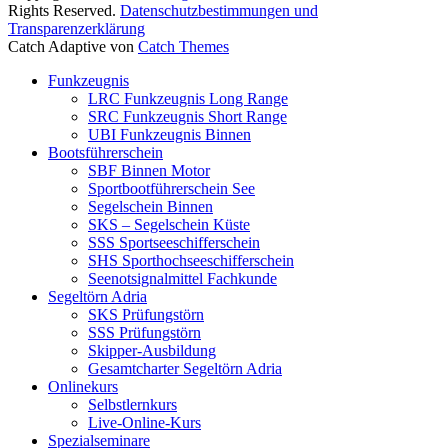
Rights Reserved.
Datenschutzbestimmungen und
Transparenzerklärung
Catch Adaptive von
Catch Themes
Nach
Funkzeugnis
oben
LRC Funkzeugnis Long Range
scrollen
SRC Funkzeugnis Short Range
UBI Funkzeugnis Binnen
Bootsführerschein
SBF Binnen Motor
Sportbootführerschein See
Segelschein Binnen
SKS – Segelschein Küste
SSS Sportseeschifferschein
SHS Sporthochseeschifferschein
Seenotsignalmittel Fachkunde
Segeltörn Adria
SKS Prüfungstörn
SSS Prüfungstörn
Skipper-Ausbildung
Gesamtcharter Segeltörn Adria
Onlinekurs
Selbstlernkurs
Live-Online-Kurs
Spezialseminare