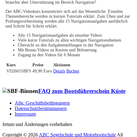
brauchst aber Unterstützung im Bereich Navigation?
Der ABC-Videokurs konzentriert sich auf das Wesentliche. Einzelne
Themenbereiche werden in kurzen Tutorials erklärt. Zum Üben und zur
Prüfungsvorbereitung werden alle 15 Navigationsaufgaben ausführlich
und Schritt für Schritt erklärt.
Alle 15 Navigationsaufgaben als einzelne Videos
Viele kurze Tutorials zu allen wichtigen Navigationsthemen
Übersicht zu den Aufgabenstellungen in der Navigation
Mit Bonus-Videos zu Knoten und Befeuerung
Zugang zu den Videos für 6 Monate
Kurs
Preise
Aktionen
VD2601SBFS
49,90 Euro
Details
Buchen
FAQ zum Bootsführerschein Küste
Allg. Geschäftsbedingungen
Datenschutzbestimmungen
Impressum
Facebook
E-
YouTube
Instagram
Irrtum und Änderungen vorbehalten
Mail
Copyright © 2026
ABC Segelschule und Motorbootschule
All