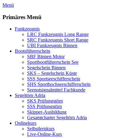
Zum
Menü
Inhalt
springen
Primäres Menü
Funkzeugnis
LRC Funkzeugnis Long Range
SRC Funkzeugnis Short Range
UBI Funkzeugnis Binnen
Bootsführerschein
SBF Binnen Motor
Sportbootführerschein See
Segelschein Binnen
SKS – Segelschein Küste
SSS Sportseeschifferschein
SHS Sporthochseeschifferschein
Seenotsignalmittel Fachkunde
Segeltörn Adria
SKS Prüfungstörn
SSS Prüfungstörn
Skipper-Ausbildung
Gesamtcharter Segeltörn Adria
Onlinekurs
Selbstlernkurs
Live-Online-Kurs