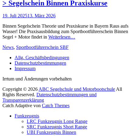
> Segelschein Binnen Praxiskurse
Posted
19. Juli 2025
13. März 2026
on
Binnen Segelschein Theorie und Praxiskurse in Bayern Raus aufs
Wasser! Die Praxisausbildung zum Sportbootführerschein Binnen
Segel + Motor findet in
Weiterlesen…
Kategorien
News
,
Sportbootführerschein SBF
Allg. Geschäftsbedingungen
Datenschutzbestimmungen
Impressum
Facebook
E-
YouTube
Instagram
Irrtum und Änderungen vorbehalten
Mail
Copyright © 2026
ABC Segelschule und Motorbootschule
All
Rights Reserved.
Datenschutzbestimmungen und
Transparenzerklärung
Catch Adaptive von
Catch Themes
Nach
Funkzeugnis
oben
LRC Funkzeugnis Long Range
scrollen
SRC Funkzeugnis Short Range
UBI Funkzeugnis Binnen