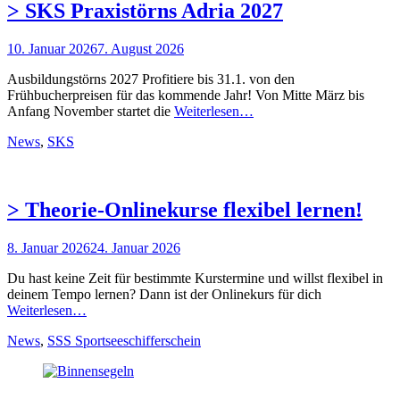
> SKS Praxistörns Adria 2027
Posted
10. Januar 2026
7. August 2026
on
Ausbildungstörns 2027 Profitiere bis 31.1. von den
Frühbucherpreisen für das kommende Jahr! Von Mitte März bis
Anfang November startet die
Weiterlesen…
Kategorien
News
,
SKS
> Theorie-Onlinekurse flexibel lernen!
Posted
8. Januar 2026
24. Januar 2026
on
Du hast keine Zeit für bestimmte Kurstermine und willst flexibel in
deinem Tempo lernen? Dann ist der Onlinekurs für dich
Weiterlesen…
Kategorien
News
,
SSS Sportseeschifferschein