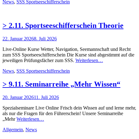
Kategorien
News
,
SSS Sportseeschifferschein
> 2.11. Sportseeschifferschein Theorie
Posted
22. Januar 2026
8. Juli 2026
on
Live-Online Kurse Wetter, Navigation, Seemannschaft und Recht
zum SSS Sportseeschifferschein Die Kurse sind abgestimmt auf die
jeweiligen Prüfungsfächer zum SSS.
Weiterlesen…
Kategorien
News
,
SSS Sportseeschifferschein
> 9.11. Seminarreihe „Mehr Wissen“
Posted
20. Januar 2026
11. Juli 2026
on
Spezialseminare Live Online Frisch dein Wissen auf und lerne mehr,
als nur die Fragen für den Führerschein! Unsere Seminarreihe
„Mehr
Weiterlesen…
Kategorien
Allgemein
,
News