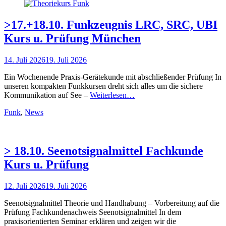
>17.+18.10. Funkzeugnis LRC, SRC, UBI
Kurs u. Prüfung München
Posted
14. Juli 2026
19. Juli 2026
on
Ein Wochenende Praxis-Gerätekunde mit abschließender Prüfung In
unseren kompakten Funkkursen dreht sich alles um die sichere
Kommunikation auf See –
Weiterlesen…
Kategorien
Funk
,
News
> 18.10. Seenotsignalmittel Fachkunde
Kurs u. Prüfung
Posted
12. Juli 2026
19. Juli 2026
on
Seenotsignalmittel Theorie und Handhabung – Vorbereitung auf die
Prüfung Fachkundenachweis Seenotsignalmittel In dem
praxisorientierten Seminar erklären und zeigen wir die