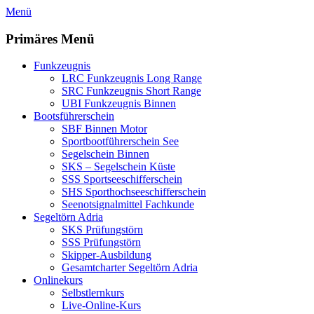
Zum
Menü
Inhalt
springen
Primäres Menü
Funkzeugnis
LRC Funkzeugnis Long Range
SRC Funkzeugnis Short Range
UBI Funkzeugnis Binnen
Bootsführerschein
SBF Binnen Motor
Sportbootführerschein See
Segelschein Binnen
SKS – Segelschein Küste
SSS Sportseeschifferschein
SHS Sporthochseeschifferschein
Seenotsignalmittel Fachkunde
Segeltörn Adria
SKS Prüfungstörn
SSS Prüfungstörn
Skipper-Ausbildung
Gesamtcharter Segeltörn Adria
Onlinekurs
Selbstlernkurs
Live-Online-Kurs