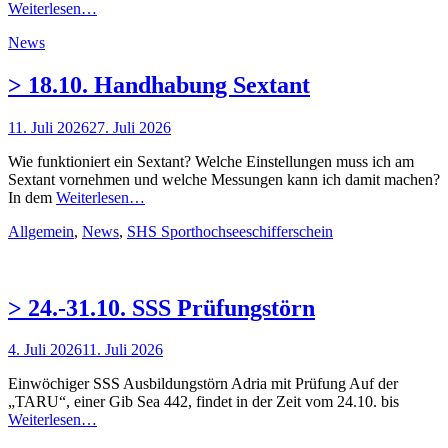
Weiterlesen…
Kategorien
News
> 18.10. Handhabung Sextant
Posted
11. Juli 2026
27. Juli 2026
on
Wie funktioniert ein Sextant? Welche Einstellungen muss ich am
Sextant vornehmen und welche Messungen kann ich damit machen?
In dem
Weiterlesen…
Kategorien
Allgemein
,
News
,
SHS Sporthochseeschifferschein
> 24.-31.10. SSS Prüfungstörn
Posted
4. Juli 2026
11. Juli 2026
on
Einwöchiger SSS Ausbildungstörn Adria mit Prüfung Auf der
„TARU“, einer Gib Sea 442, findet in der Zeit vom 24.10. bis
Weiterlesen…