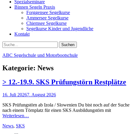
Spezialseminare
Binnen Segeln Praxis
Forggensee Segelkurse
Ammersee Segelkurse
Chiemsee Segelkurse
Segelkurse Kinder und Jugendliche
Kontakt
Suchen
Suchen
nach:
ABC Segelschule und Motorbootschule
Kategorie:
News
> 12.-19.9. SKS Prüfungstörn Restplätze
Posted
16. Juli 2026
7. August 2026
on
SKS Prüfungstörn ab Izola / Slowenien Du bist noch auf der Suche
nach einem Törnplatz für einen SKS Ausbildungstörn mit
Weiterlesen…
Kategorien
News
,
SKS