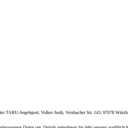
er TARU-Segelsport, Volker Justh, Versbacher Str. 143, 97078 Würzburg
enbezogenen Daten um. Details entnehmen Sie bitte unserer ausführli