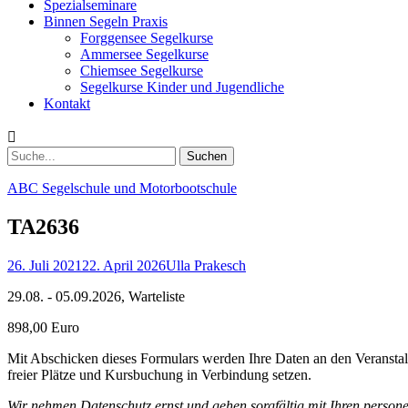
Spezialseminare
Binnen Segeln Praxis
Forggensee Segelkurse
Ammersee Segelkurse
Chiemsee Segelkurse
Segelkurse Kinder und Jugendliche
Kontakt
Suchen
Suchen
nach:
ABC Segelschule und Motorbootschule
TA2636
Posted
Autor
26. Juli 2021
22. April 2026
Ulla Prakesch
on
29.08. - 05.09.2026, Warteliste
898,00 Euro
Mit Abschicken dieses Formulars werden Ihre Daten an den Veranstalt
freier Plätze und Kursbuchung in Verbindung setzen.
Wir nehmen Datenschutz ernst und gehen sorgfältig mit Ihren person