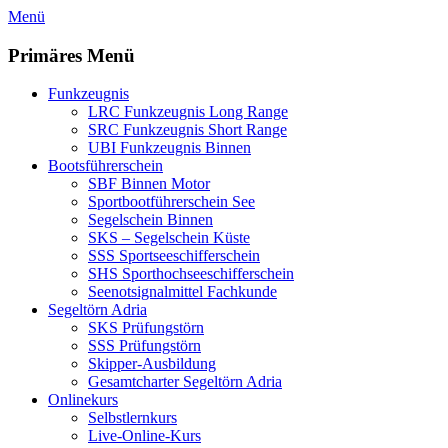
Zum
Menü
Inhalt
springen
Primäres Menü
Funkzeugnis
LRC Funkzeugnis Long Range
SRC Funkzeugnis Short Range
UBI Funkzeugnis Binnen
Bootsführerschein
SBF Binnen Motor
Sportbootführerschein See
Segelschein Binnen
SKS – Segelschein Küste
SSS Sportseeschifferschein
SHS Sporthochseeschifferschein
Seenotsignalmittel Fachkunde
Segeltörn Adria
SKS Prüfungstörn
SSS Prüfungstörn
Skipper-Ausbildung
Gesamtcharter Segeltörn Adria
Onlinekurs
Selbstlernkurs
Live-Online-Kurs