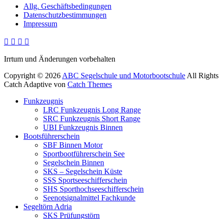
Allg. Geschäftsbedingungen
Datenschutzbestimmungen
Impressum
Facebook
E-
YouTube
Instagram
Mail
Irrtum und Änderungen vorbehalten
Copyright © 2026
ABC Segelschule und Motorbootschule
All Right
Catch Adaptive von
Catch Themes
Nach
Funkzeugnis
oben
LRC Funkzeugnis Long Range
scrollen
SRC Funkzeugnis Short Range
UBI Funkzeugnis Binnen
Bootsführerschein
SBF Binnen Motor
Sportbootführerschein See
Segelschein Binnen
SKS – Segelschein Küste
SSS Sportseeschifferschein
SHS Sporthochseeschifferschein
Seenotsignalmittel Fachkunde
Segeltörn Adria
SKS Prüfungstörn