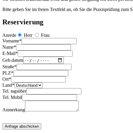
Bitte geben Sie im freien Textfeld an, ob Sie die Praxisprüfung zu
Reservierung
Anrede
Herr
Frau
Vorname*
Name*
E-Mail*
Geb.datum
Straße*
PLZ*
Ort*
Land*
Tel. tagsüber
Tel. Mobil
Anmerkung
Anfrage abschicken